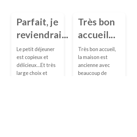
Parfait, je
Très bon
reviendrai...
accueil...
Le petit déjeuner
Très bon accueil,
est copieux et
la maison est
Back
délicieux…Et très
ancienne avec
To
Top
large choix et
beaucoup de
produits de
cachet, la chambre
qualités. L’accueil
est spacieuse, la
est sympathique
salle de bain
et chaleureux. La
attenante
propreté est rare
également, le petit
et la décoration
déjeuner est
est exceptionnelle.
fabuleux, la piscine
Les propriétaires
est très agréable.