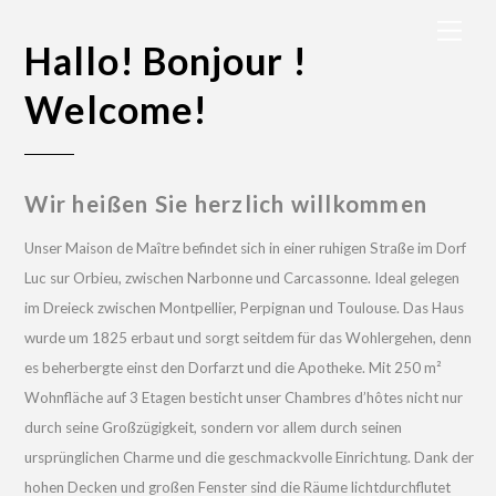
Skip
Men
to
Hallo! Bonjour !
content
Welcome!
Wir heißen Sie herzlich willkommen
Unser Maison de Maître befindet sich in einer ruhigen Straße im Dorf
Luc sur Orbieu, zwischen Narbonne und Carcassonne. Ideal gelegen
im Dreieck zwischen Montpellier, Perpignan und Toulouse. Das Haus
wurde um 1825 erbaut und sorgt seitdem für das Wohlergehen, denn
es beherbergte einst den Dorfarzt und die Apotheke. Mit 250 m²
Wohnfläche auf 3 Etagen besticht unser Chambres d’hôtes nicht nur
durch seine Großzügigkeit, sondern vor allem durch seinen
ursprünglichen Charme und die geschmackvolle Einrichtung. Dank der
hohen Decken und großen Fenster sind die Räume lichtdurchflutet